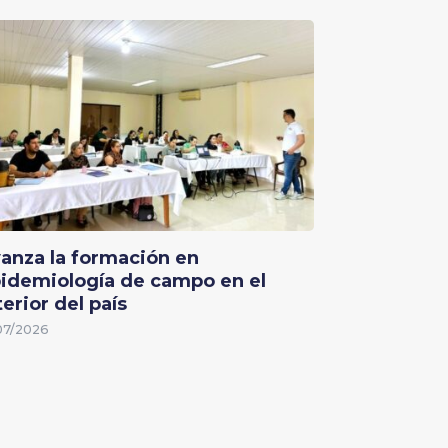
anza la formación en
idemiología de campo en el
terior del país
07/2026