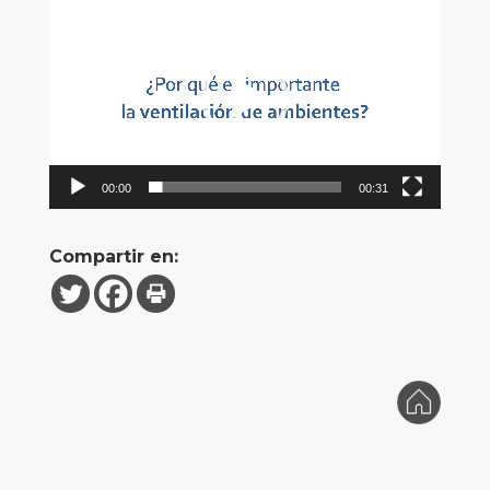
Reproductor
de
vídeo
00:00
00:31
Compartir en: