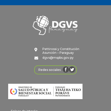
Pettirossi y Constitución

Asunción – Paraguay
dgvs@mspbs.gov.py

Redes sociales