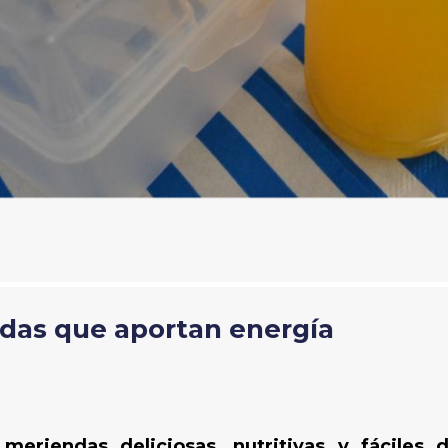
ndas que aportan energía
meriendas deliciosas, nutritivas y fáciles d